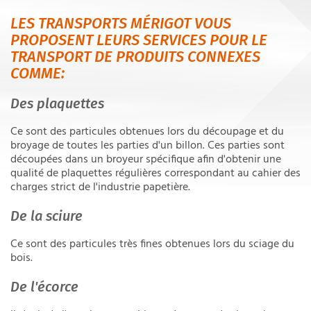
L'ENTREPRISE
LES TRANSPORTS MÉRIGOT VOUS
PROPOSENT LEURS SERVICES POUR LE
VRAC
TRANSPORT DE PRODUITS CONNEXES
COMME:
CONNEXES DE SCIERIE
GALERIE PHOTOS
Des plaquettes
STOCKAGE/LOGISTIQUE
Ce sont des particules obtenues lors du découpage et du
broyage de toutes les parties d'un billon. Ces parties sont
PARTENARIAT
découpées dans un broyeur spécifique afin d'obtenir une
qualité de plaquettes régulières correspondant au cahier des
CONTACT
charges strict de l'industrie papetière.
De la sciure
Ce sont des particules très fines obtenues lors du sciage du
bois.
De l'écorce